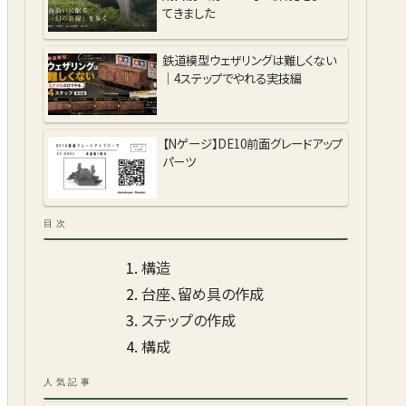
てきました
鉄道模型ウェザリングは難しくない
｜4ステップでやれる実技編
【Nゲージ】DE10前面グレードアップ
パーツ
目次
構造
台座、留め具の作成
ステップの作成
構成
人気記事