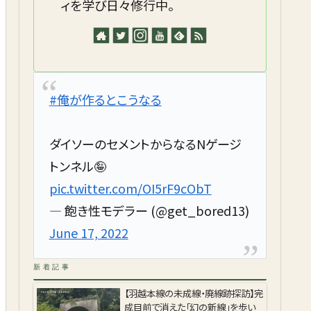
ィを学び日々修行中。
#俺が作るとこうなる
ダイソーのセメントからなるNゲージ
トンネル🤪
pic.twitter.com/OI5rF9cObT
— 飽き性モデラー (@get_bored13)
June 17, 2022
新着記事
【羽越本線の未成線・廃線跡探訪】完
成目前で消えた「幻の新線」を歩い