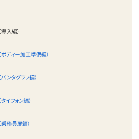
（導入編）
（ボディー加工準備編）
（パンタグラフ編）
（タイフォン編）
（乗務員扉編）