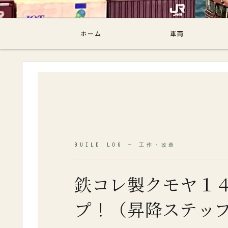
飽き性ブロ
ホーム
車両
鉄コレ製クモヤ１
プ！（昇降ステッ