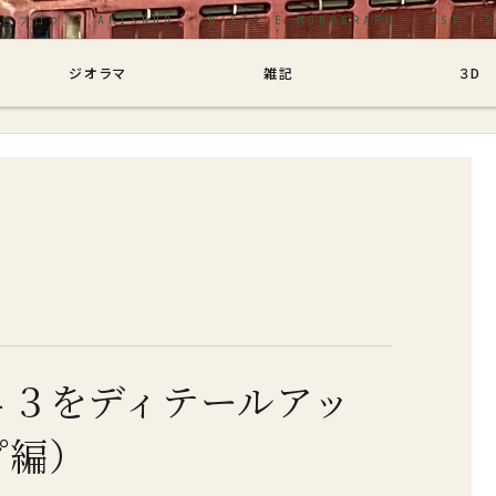
グ
ジオラマ
雑記
３D
４３をディテールアッ
プ編）