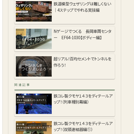
鉄道模型ウェザリングは難しくない
｜4ステップでやれる実技編
Nゲージでつくる 長岡車両センタ
ー EF64-1030【ボディー編】
超リアル！百均セメントでトンネルを
作ろう！
関連記事
鉄コレ製クモヤ１４３をディテールア
ップ！（列車種別幕編）
鉄コレ製クモヤ１４３をディテールア
ップ！（双頭連結器編①）