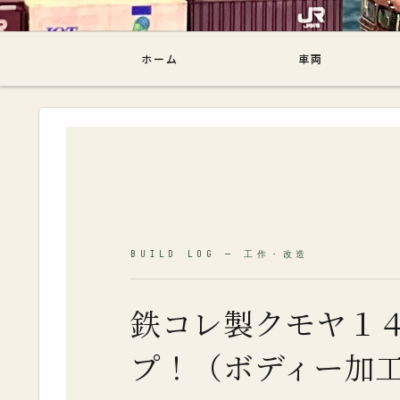
飽き性ブロ
ホーム
車両
鉄コレ製クモヤ１
プ！（ボディー加