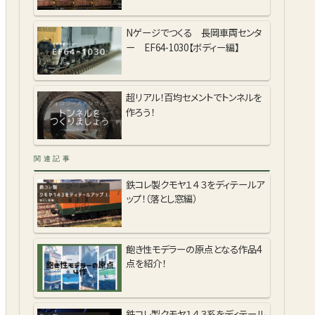
Nゲージでつくる 長岡車両センタ
ー EF64-1030【ボディー編】
超リアル！百均セメントでトンネルを
作ろう！
関連記事
鉄コレ製クモヤ１４３をディテールア
ップ！（落とし窓編）
飽き性モデラーの原点となる作品4
点を紹介！
鉄コレ製クモヤ１４３系をディテール