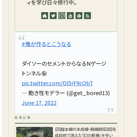
ィを学び日々修行中。
#俺が作るとこうなる
ダイソーのセメントからなるNゲージ
トンネル🤪
pic.twitter.com/OI5rF9cObT
— 飽き性モデラー (@get_bored13)
June 17, 2022
新着記事
【羽越本線の未成線・廃線跡探訪】完
成目前で消えた「幻の新線」を歩い