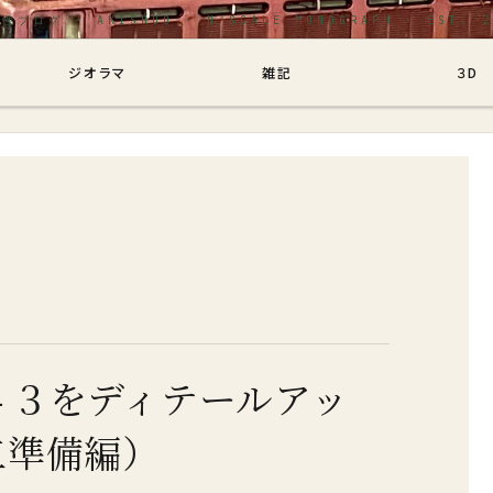
グ
ジオラマ
雑記
３D
４３をディテールアッ
工準備編）