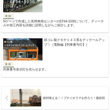
車両
Nゲージで作成した長岡車両センターのEF64-1030について、ディーテ
ルや加工内容を詳細に説明しながらご紹介します。
鉄コレ製クモヤ１４３系をディテールアッ
プ！（電飾編【列車番号灯】）
車両
列車番号表示灯を光らせます。
絶対映える！！プチジオラマを作ろう！最終回