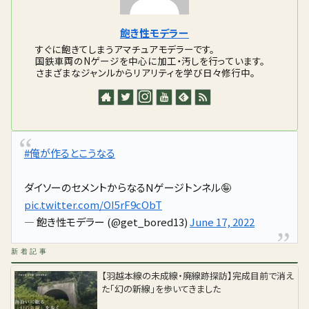
飽き性モデラー
すぐに飽きてしまうアマチュアモデラーです。
国鉄車両のNゲージを中心に加工・汚しを行っています。
さまざまなジャンルからリアリティを学び日々修行中。
#俺が作るとこうなる
ダイソーのセメントからなるNゲージトンネル🤪
pic.twitter.com/OI5rF9cObT
— 飽き性モデラー (@get_bored13)
June 17, 2022
新着記事
【羽越本線の未成線・廃線跡探訪】完成目前で消え
た「幻の新線」を歩いてきました