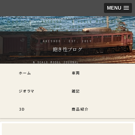
MENU
飽き性ブログ
ホーム
車両
ジオラマ
雑記
３D
商品紹介