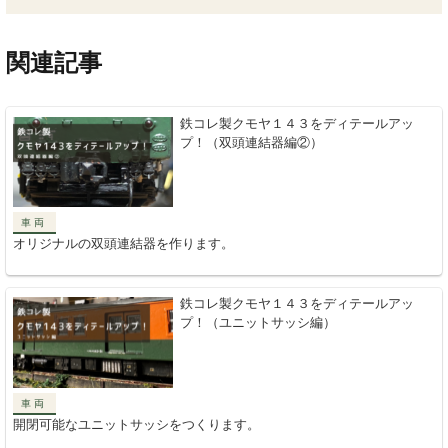
関連記事
鉄コレ製クモヤ１４３をディテールアッ
プ！（双頭連結器編②）
車両
オリジナルの双頭連結器を作ります。
鉄コレ製クモヤ１４３をディテールアッ
プ！（ユニットサッシ編）
車両
開閉可能なユニットサッシをつくります。