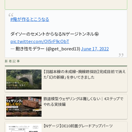
#俺が作るとこうなる
ダイソーのセメントからなるNゲージトンネル🤪
pic.twitter.com/OI5rF9cObT
— 飽き性モデラー (@get_bored13)
June 17, 2022
新着記事
【羽越本線の未成線・廃線跡探訪】完成目前で消え
た「幻の新線」を歩いてきました
鉄道模型ウェザリングは難しくない｜4ステップで
やれる実技編
【Nゲージ】DE10前面グレードアップパーツ