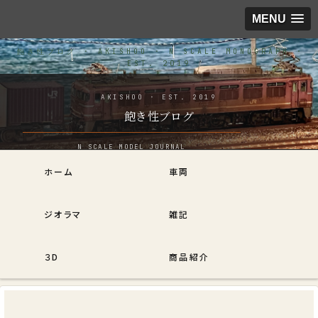
MENU
飽き性ブログ
ホーム
車両
ジオラマ
雑記
３D
商品紹介