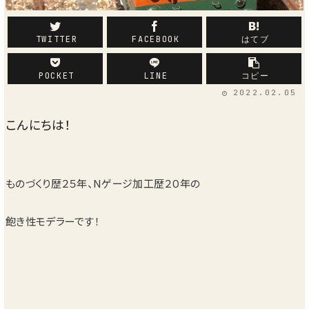
車両
TWITTER
FACEBOOK
はてブ
POCKET
LINE
コピー
2022.02.05
こんにちは！
ものづくり歴２５年、Nゲージ加工歴２０年の
飽き性モデラーです！