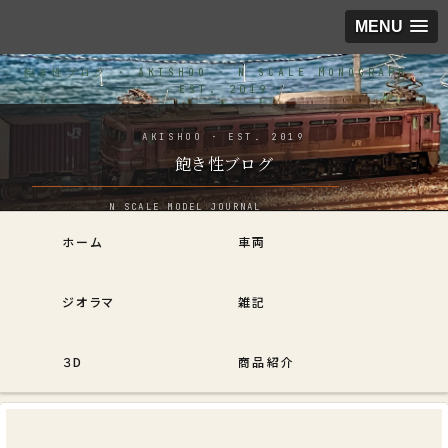
MENU
飽き性ブログ
ホーム
車両
ジオラマ
雑記
３D
商品紹介