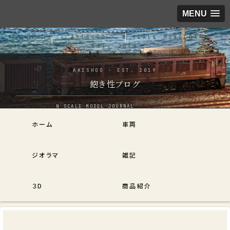
MENU
飽き性ブログ
ホーム
車両
ジオラマ
雑記
３D
商品紹介