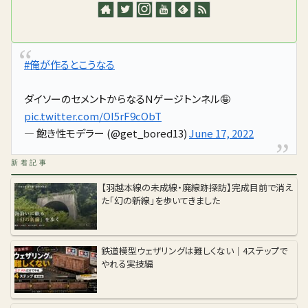
#俺が作るとこうなる
ダイソーのセメントからなるNゲージトンネル🤪
pic.twitter.com/OI5rF9cObT
— 飽き性モデラー (@get_bored13)
June 17, 2022
新着記事
【羽越本線の未成線・廃線跡探訪】完成目前で消え
た「幻の新線」を歩いてきました
鉄道模型ウェザリングは難しくない｜4ステップで
やれる実技編