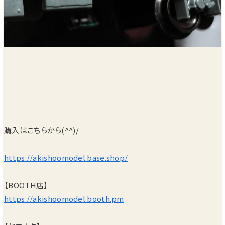
購入はこちらから(^^)/
https://akishoomodel.base.shop/
【BOOTH店】
https://akishoomodel.booth.pm