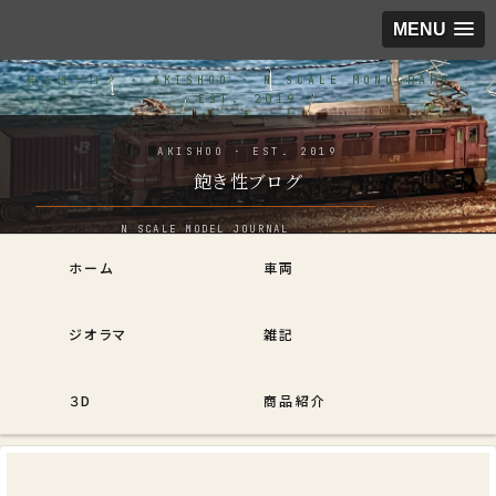
MENU
飽き性ブログ
ホーム
車両
ジオラマ
雑記
３D
商品紹介