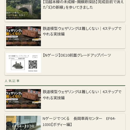
【羽越本線の未成線・廃線跡探訪】完成目前で消え
た「幻の新線」を歩いてきました
鉄道模型ウェザリングは難しくない｜4ステップで
やれる実技編
【Nゲージ】DE10前面グレードアップパーツ
人気記事
鉄道模型ウェザリングは難しくない｜4ステップで
やれる実技編
Nゲージでつくる 長岡車両センター EF64-
1030【ボディー編】