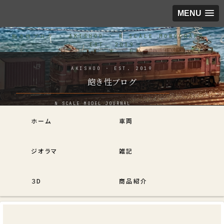
MENU
飽き性ブログ
ホーム
車両
ジオラマ
雑記
３D
商品紹介