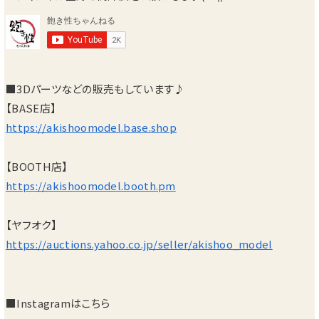
■3Dパーツなどの販売もしています♪
【BASE店】
https://akishoomodel.base.shop
【BOOTH店】
https://akishoomodel.booth.pm
【ヤフオク】
https://auctions.yahoo.co.jp/seller/akishoo_model
■Instagramはこちら