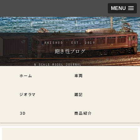
MENU
飽き性ブログ
ホーム
車両
ジオラマ
雑記
３D
商品紹介