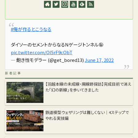
#俺が作るとこうなる
ダイソーのセメントからなるNゲージトンネル🤪
pic.twitter.com/OI5rF9cObT
— 飽き性モデラー (@get_bored13)
June 17, 2022
新着記事
【羽越本線の未成線・廃線跡探訪】完成目前で消え
た「幻の新線」を歩いてきました
鉄道模型ウェザリングは難しくない｜4ステップで
やれる実技編