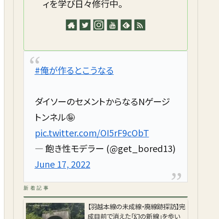
ィを学び日々修行中。
#俺が作るとこうなる
ダイソーのセメントからなるNゲージ
トンネル🤪
pic.twitter.com/OI5rF9cObT
— 飽き性モデラー (@get_bored13)
June 17, 2022
新着記事
【羽越本線の未成線・廃線跡探訪】完
成目前で消えた「幻の新線」を歩い