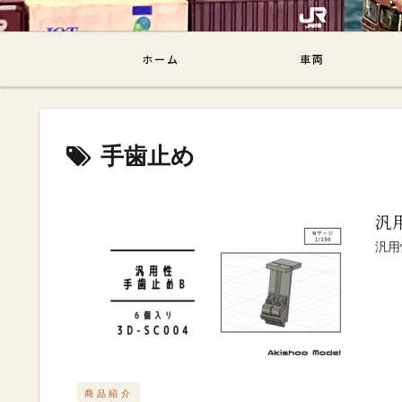
飽き性ブロ
ホーム
車両
手歯止め
汎
汎用
商品紹介