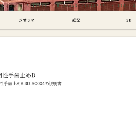
グ
ジオラマ
雑記
３D
用性手歯止めB
性手歯止めB 3D-SC004の説明書