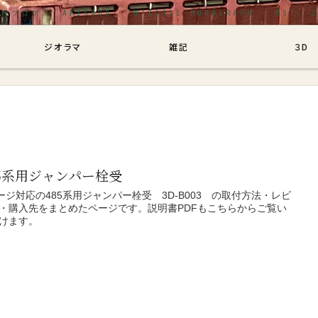
グ
ジオラマ
雑記
３D
85系用ジャンパー栓受
ージ対応の485系用ジャンパー栓受 3D-B003 の取付方法・レビ
・購入先をまとめたページです。説明書PDFもこちらからご覧い
けます。