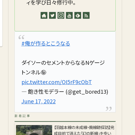
ィを学び日々修行中。
#俺が作るとこうなる
ダイソーのセメントからなるNゲージ
トンネル🤪
pic.twitter.com/OI5rF9cObT
— 飽き性モデラー (@get_bored13)
June 17, 2022
新着記事
【羽越本線の未成線・廃線跡探訪】完
成目前で消えた「幻の新線」を歩い