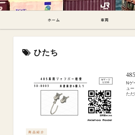
飽き性ブロ
ホーム
車両
ひたち
4
Nゲ
ュー
ただ
商品紹介